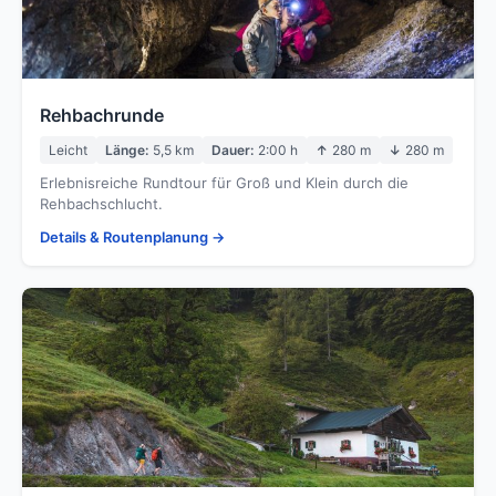
Rehbachrunde
Leicht
Länge:
5,5 km
Dauer:
2:00 h
↑
280 m
↓
280 m
Erlebnisreiche Rundtour für Groß und Klein durch die
Rehbachschlucht.
Details & Routenplanung →