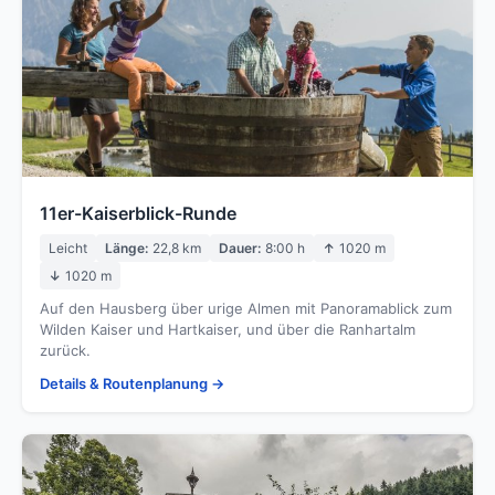
11er-Kaiserblick-Runde
Leicht
Länge:
22,8 km
Dauer:
8:00 h
↑
1020 m
↓
1020 m
Auf den Hausberg über urige Almen mit Panoramablick zum
Wilden Kaiser und Hartkaiser, und über die Ranhartalm
zurück.
Details & Routenplanung →