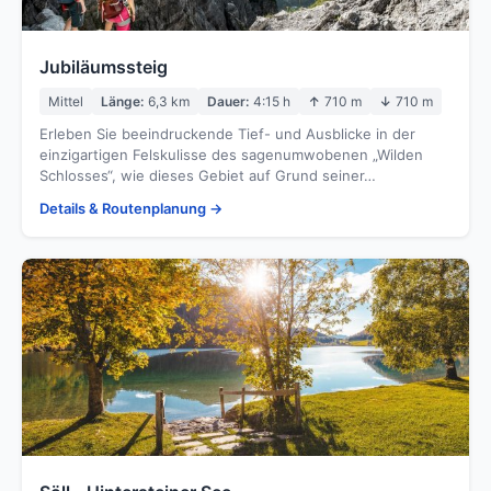
Jubiläumssteig
Mittel
Länge:
6,3 km
Dauer:
4:15 h
↑
710 m
↓
710 m
Erleben Sie beeindruckende Tief- und Ausblicke in der
einzigartigen Felskulisse des sagenumwobenen „Wilden
Schlosses“, wie dieses Gebiet auf Grund seiner…
Details & Routenplanung →