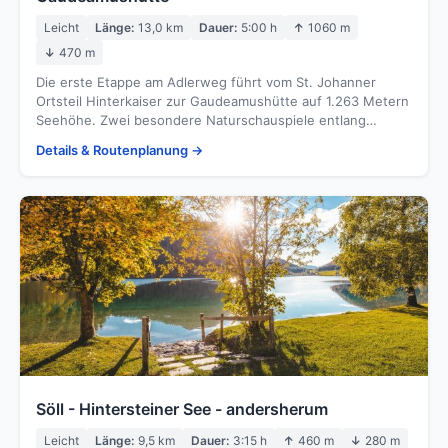
Leicht
Länge:
13,0 km
Dauer:
5:00 h
↑
1060 m
↓
470 m
Die erste Etappe am Adlerweg führt vom St. Johanner
Ortsteil Hinterkaiser zur Gaudeamushütte auf 1.263 Metern
Seehöhe. Zwei besondere Naturschauspiele entlang…
Details & Routenplanung →
Söll - Hintersteiner See - andersherum
Leicht
Länge:
9,5 km
Dauer:
3:15 h
↑
460 m
↓
280 m