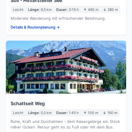
Söll - Hintersteiner See
Leicht
Länge:
9,5 km
Dauer:
3:15 h
↑
460 m
↓
280 m
Moderate Wanderung mit erfrischender Belohnung.
Details & Routenplanung →
Schattseit Weg
Leicht
Länge:
5,5 km
Dauer:
1:45 h
↑
100 m
↓
160 m
Ruhe, Kraft und Durchatmen - dem Kaisergebirge ein Stück
näher rücken. Retour geht es zu Fuß oder mit dem Bus.