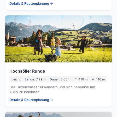
Details & Routenplanung →
Hochsöller Runde
Leicht
Länge:
7,9 km
Dauer:
3:00 h
↑
410 m
↓
410 m
Das Hexenwasser erwandern und sich nebenbei mit
Ausblick belohnen.
Details & Routenplanung →