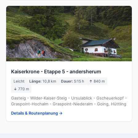
Kaiserkrone - Etappe 5 - andersherum
Leicht
Länge:
10,8 km
Dauer:
5:15 h
↑
840 m
↓
770 m
Gasteig - Wilder-Kaiser-Steig - Ursulablick - Gscheuerkopf -
Graspoint-Hochalm - Graspoint-Niederalm - Going, Hüttling
Details & Routenplanung →