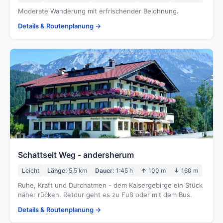
Moderate Wanderung mit erfrischender Belohnung.
Details & Routenplanung →
Schattseit Weg - andersherum
Leicht
Länge:
5,5 km
Dauer:
1:45 h
↑
100 m
↓
160 m
Ruhe, Kraft und Durchatmen - dem Kaisergebirge ein Stück
näher rücken. Retour geht es zu Fuß oder mit dem Bus.
Details & Routenplanung →