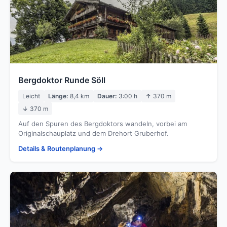
Bergdoktor Runde Söll
Leicht
Länge:
8,4 km
Dauer:
3:00 h
↑
370 m
↓
370 m
Auf den Spuren des Bergdoktors wandeln, vorbei am
Originalschauplatz und dem Drehort Gruberhof.
Details & Routenplanung →