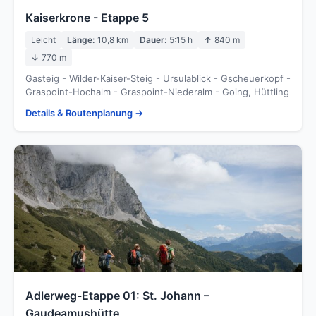
Kaiserkrone - Etappe 5
Leicht
Länge:
10,8 km
Dauer:
5:15 h
↑
840 m
↓
770 m
Gasteig - Wilder-Kaiser-Steig - Ursulablick - Gscheuerkopf -
Graspoint-Hochalm - Graspoint-Niederalm - Going, Hüttling
Details & Routenplanung →
Adlerweg-Etappe 01: St. Johann –
Gaudeamushütte