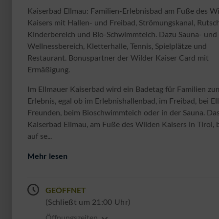
Kaiserbad Ellmau: Familien-Erlebnisbad am Fuße des W
Kaisers mit Hallen- und Freibad, Strömungskanal, Rutsc
Kinderbereich und Bio-Schwimmteich. Dazu Sauna- und
Wellnessbereich, Kletterhalle, Tennis, Spielplätze und
Restaurant. Bonuspartner der Wilder Kaiser Card mit
Ermäßigung.
Im Ellmauer Kaiserbad wird ein Badetag für Familien zu
Erlebnis, egal ob im Erlebnishallenbad, im Freibad, bei El
Freunden, beim Bioschwimmteich oder in der Sauna. Da
Kaiserbad Ellmau, am Fuße des Wilden Kaisers in Tirol, b
auf se...
Mehr lesen
GEÖFFNET
(Schließt um 21:00 Uhr)
Öffnungszeiten