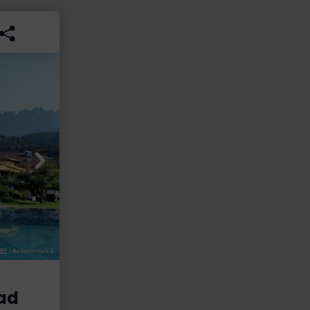
-BY
|
Außenbereich_8
KaiserBad Ellmau/F
ad