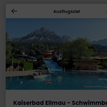
Ausflugsziel
TourismusInfoEllmau
CC
Kaiserbad Ellmau - Schwimmb