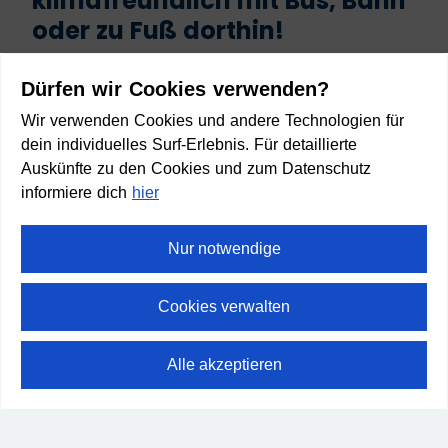
klimafreundlich mit Bus, Bahn
oder zu Fuß dorthin!
Start
Dürfen wir Cookies verwenden?
Wir verwenden Cookies und andere Technologien für
dein individuelles Surf-Erlebnis. Für detaillierte
Auskünfte zu den Cookies und zum Datenschutz
informiere dich
hier
Ziel
Nur notwendige
Cookies verwalten
Anreise planen
Alle akzeptieren
⛶
Vollbild