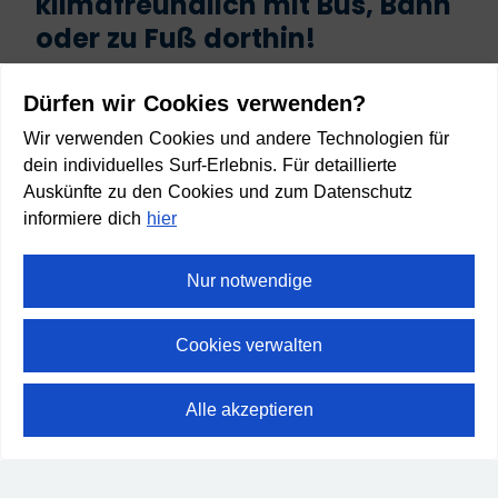
klimafreundlich mit Bus, Bahn
oder zu Fuß dorthin!
Start
Dürfen wir Cookies verwenden?
Wir verwenden Cookies und andere Technologien für
dein individuelles Surf-Erlebnis. Für detaillierte
Auskünfte zu den Cookies und zum Datenschutz
informiere dich
hier
Ziel
Nur notwendige
Cookies verwalten
Anreise planen
Alle akzeptieren
⛶
Vollbild