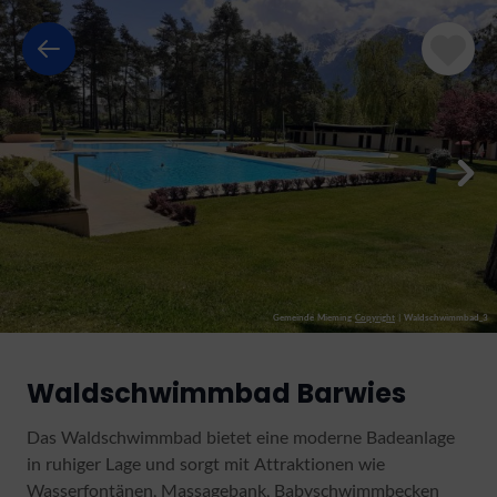
Gemeinde Mieming
Copyright
|
Waldschwimmbad_3
Waldschwimmbad Barwies
Das Waldschwimmbad bietet eine moderne Badeanlage
in ruhiger Lage und sorgt mit Attraktionen wie
Wasserfontänen, Massagebank, Babyschwimmbecken