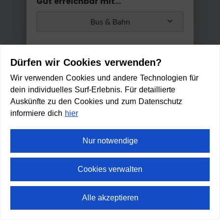
Gut erreichbar mit...
Bus & Bahn
Umstiege
Dürfen wir Cookies verwenden?
Max. 2 Umstiege
Wir verwenden Cookies und andere Technologien für
dein individuelles Surf-Erlebnis. Für detaillierte
Anwenden
Auskünfte zu den Cookies und zum Datenschutz
Min. / Max. Reisezeit
informiere dich
hier
0 Min
2 h 30 Min
Nur notwendige
Saunagarten am Franzlhof
GESCHLOSSEN
Cookies verwalten
(Öffnet um 14:00 Uhr)
Zu Fuß erreichbar in:
10
Alle akzeptieren
min
⛶
Vollbild